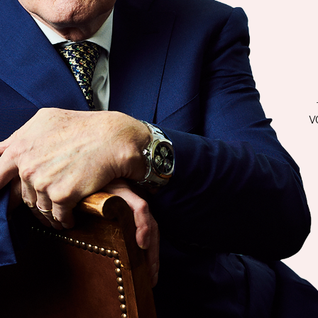
Ludwig C
VOORZITTE
VAN BES