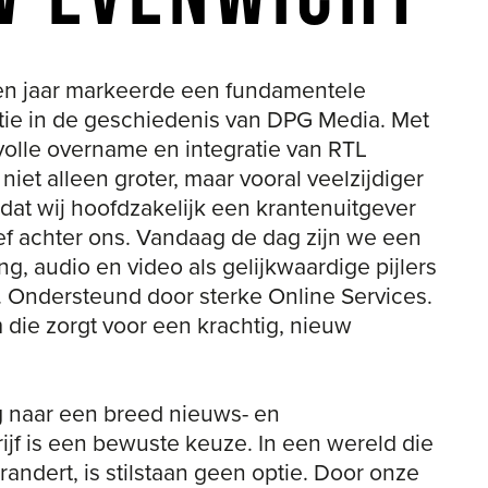
e een fundamentele
edenis van DPG Media. Met
 integratie van RTL
, maar vooral veelzijdiger
lijk een krantenuitgever
andaag de dag zijn we een
 als gelijkwaardige pijlers
or sterke Online Services.
en krachtig, nieuw
nieuws- en
e keuze. In een wereld die
taan geen optie. Door onze
ines, radio, televisie,
lijven we relevant in het
34
/
37
sen. En zijn we solide
het wat minder doet.
and hebben we meer dan