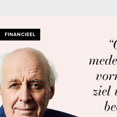
FINANCIEEL
“Onz
medewer
vormen
ziel van
bedrij