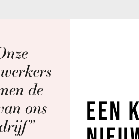
e
kers
 de
Een krach
 ons
f”
nieuw ev