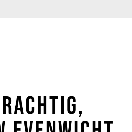
tig,
enwicht